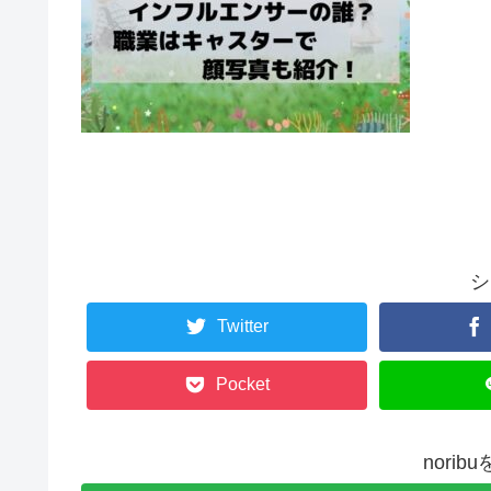
シ
Twitter
Pocket
nori