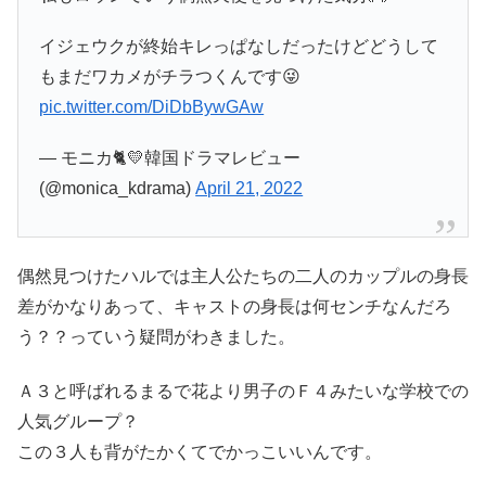
イジェウクが終始キレっぱなしだったけどどうして
もまだワカメがチラつくんです😜
pic.twitter.com/DiDbBywGAw
— モニカ🐈💛韓国ドラマレビュー
(@monica_kdrama)
April 21, 2022
偶然見つけたハルでは主人公たちの二人のカップルの身長
差がかなりあって、キャストの身長は何センチなんだろ
う？？っていう疑問がわきました。
Ａ３と呼ばれるまるで花より男子のＦ４みたいな学校での
人気グループ？
この３人も背がたかくてでかっこいいんです。