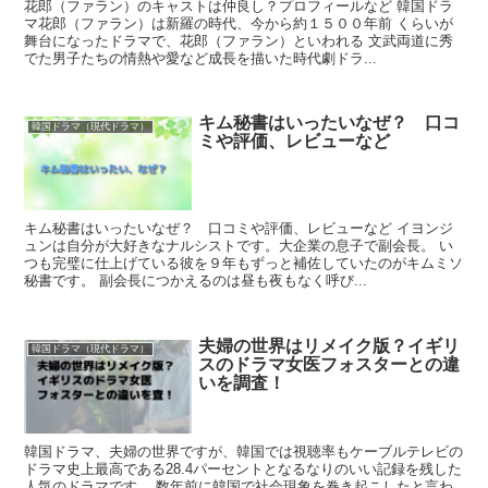
花郎（ファラン）のキャストは仲良し？プロフィールなど 韓国ドラ
マ花郎（ファラン）は新羅の時代、今から約１５００年前 くらいが
舞台になったドラマで、花郎（ファラン）といわれる 文武両道に秀
でた男子たちの情熱や愛など成長を描いた時代劇ドラ...
キム秘書はいったいなぜ？ 口コ
韓国ドラマ（現代ドラマ）
ミや評価、レビューなど
キム秘書はいったいなぜ？ 口コミや評価、レビューなど イヨンジ
ュンは自分が大好きなナルシストです。大企業の息子で副会長。 い
つも完璧に仕上げている彼を９年もずっと補佐していたのがキムミソ
秘書です。 副会長につかえるのは昼も夜もなく呼び...
夫婦の世界はリメイク版？イギリ
韓国ドラマ（現代ドラマ）
スのドラマ女医フォスターとの違
いを調査！
韓国ドラマ、夫婦の世界ですが、韓国では視聴率もケーブルテレビの
ドラマ史上最高である28.4パーセントとなるなりのいい記録を残した
人気のドラマです。 数年前に韓国で社会現象を巻き起こしたと言わ