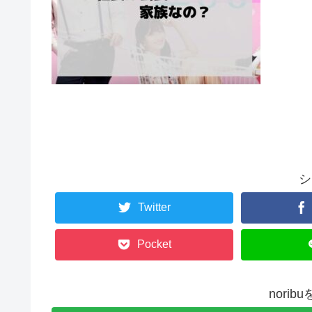
シ
Twitter
Pocket
nori