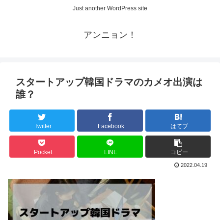
Just another WordPress site
アンニョン！
スタートアップ韓国ドラマのカメオ出演は
誰？
Twitter
Facebook
はてブ
Pocket
LINE
コピー
2022.04.19