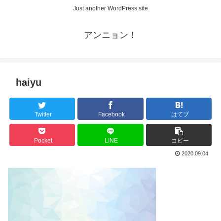
Just another WordPress site
アンニョン！
haiyu
Twitter
Facebook
はてブ
Pocket
LINE
コピー
2020.09.04