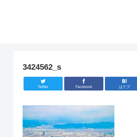
3424562_s
Twitter
Facebook
はてブ