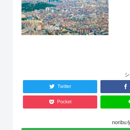
シ
Twitter
Pocket
nori