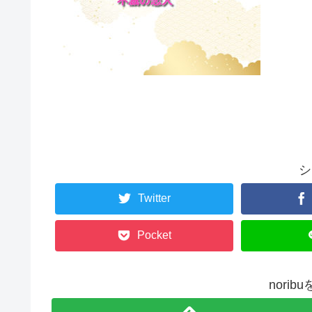
シ
Twitter
Pocket
nori