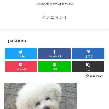
Just another WordPress site
アンニョン！
pakuinu
Twitter
Facebook
はてブ
Pocket
LINE
コピー
2021.09.04