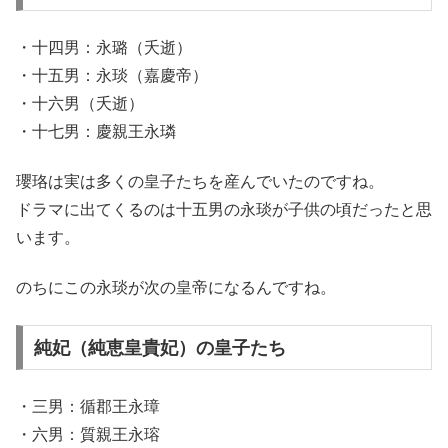
・十四男：永璐（夭逝）
・十五男：永琰（嘉慶帝）
・十六男（夭逝）
・十七男：慶親王永璘
瓔珞は実は多くの皇子たちを産んでいたのですね。
ドラマに出てくるのは十五男の永琰が子供の頃だったと思
います。
のちにこの永琰が次の皇帝になるんですね。
純妃（純恵皇貴妃）の皇子たち
・三男：循郡王永璋
・六男：質親王永瑢