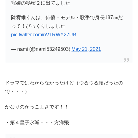
寵姫の秘密２に出てました
陳宥維くんは、俳優・モデル・歌手で身長187㎝だ
って！びっくりしました
pic.twitter.com/nV1RWY27UB
— nami (@nami53249503)
May 21, 2021
ドラマではわからなかったけど（つるつる頭だったの
で・・・）
かなりのかっこよさです！！
・第４皇子永珹・・・方洋飛