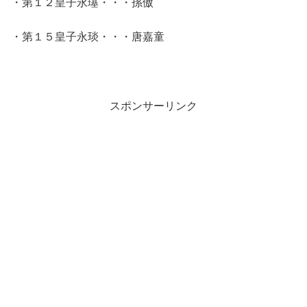
・第１２皇子永璂・・・孫傲
・第１５皇子永琰・・・唐嘉童
スポンサーリンク