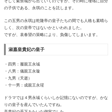
そして紫禁城から出ていくのですが、その時に瓔珞に自分
の子供である、永琪のことを託します。
この五男の永琪は乾隆帝の皇子たちの間でも人格も素晴ら
しく、次の皇帝ではないかといわれました。
ですが、袁春望の策略により、負傷してしまいます。
淑嘉皇貴妃の皇子
・四男：履親王永珹
・八男：儀親王永璇
・九男（夭逝）
・十一男：成親王永瑆
ドラマでは４男永珹くらいしか記憶にないのですが、かな
りの皇子を産んでいたんですね。
高貴妃の手下みたいな側室でした。