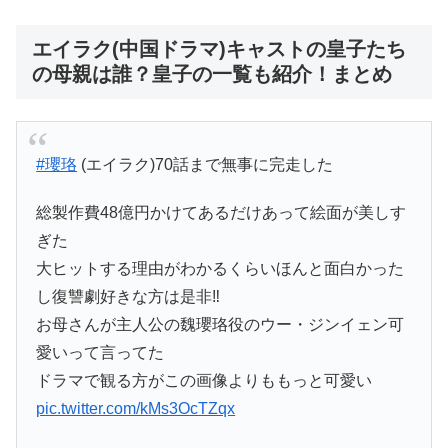
エイラク(中国ドラマ)キャストの皇子たち
の母親は誰？皇子の一覧も紹介！まとめ
#瓔珞
(エイラク)70話まで無事に完走した
総製作費48億円かけてあるだけあって絵面が美しす
ぎた
大ヒットする理由がわかるくらいほんと面白かった
し復讐劇好きな方は是非‼️
お母さんが主人公の魏瓔珞役のウー・ジンイェン可
愛いって言ってた
ドラマで観る方がこの画像よりももっと可愛い
pic.twitter.com/kMs3OcTZqx