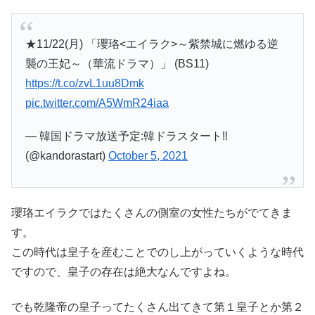
★11/22(月) 「瓔珞<エイラク>～紫禁城に燃ゆる逆
襲の王妃～（華流ドラマ）」 (BS11)
https://t.co/zvL1uu8Dmk
pic.twitter.com/A5WmR24iaa
— 韓国ドラマ放送予定:韓ドラスタート‼︎
(@kandorastart)
October 5, 2021
瓔珞エイラクではたくさんの側室の女性たちがでてきま
す。
この時代は皇子を産むことでのし上がっていくような時代
ですので、皇子の存在は絶大なんですよね。
でも乾隆帝の皇子ってたくさん出てきて第１皇子とか第２