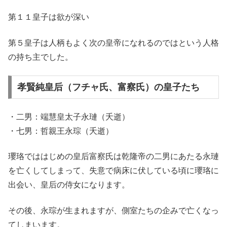
第１１皇子は欲が深い
第５皇子は人柄もよく次の皇帝になれるのではという人格
の持ち主でした。
孝賢純皇后（フチャ氏、富察氏）の皇子たち
・二男：端慧皇太子永璉（夭逝）
・七男：哲親王永琮（夭逝）
瓔珞でははじめの皇后富察氏は乾隆帝の二男にあたる永璉
を亡くしてしまって、失意で病床に伏している頃に瓔珞に
出会い、皇后の侍女になります。
その後、永琮が生まれますが、側室たちの企みで亡くなっ
てしまいます。