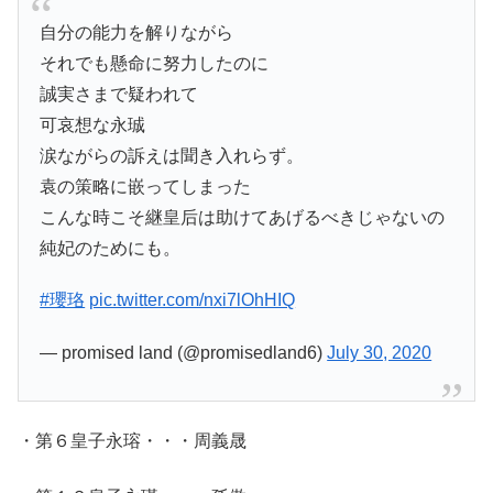
自分の能力を解りながら
それでも懸命に努力したのに
誠実さまで疑われて
可哀想な永珹
涙ながらの訴えは聞き入れらず。
袁の策略に嵌ってしまった
こんな時こそ継皇后は助けてあげるべきじゃないの
純妃のためにも。
#瓔珞
pic.twitter.com/nxi7lOhHIQ
— promised land (@promisedland6)
July 30, 2020
・第６皇子永瑢・・・周義晟