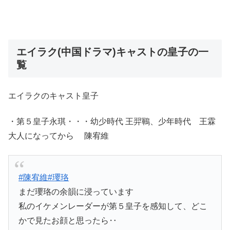
エイラク(中国ドラマ)キャストの皇子の一
覧
エイラクのキャスト皇子
・第５皇子永琪・・・幼少時代 王羿鶤、少年時代 王霖
大人になってから 陳宥維
#陳宥維
#瓔珞
まだ瓔珞の余韻に浸っています
私のイケメンレーダーが第５皇子を感知して、どこ
かで見たお顔と思ったら‥