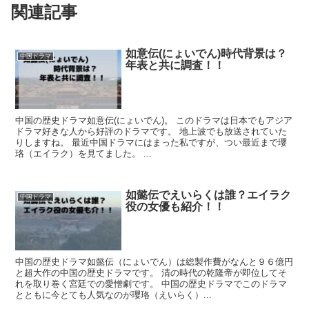
関連記事
如意伝(にょいでん)時代背景は？
中国ドラマ
年表と共に調査！！
中国の歴史ドラマ如意伝(にょいでん)。 このドラマは日本でもアジア
ドラマ好きな人から好評のドラマです。 地上波でも放送されていた
りしますね。 最近中国ドラマにはまった私ですが、つい最近まで瓔
珞（エイラク）を見てました。 ...
如懿伝でえいらくは誰？エイラク
中国ドラマ
役の女優も紹介！！
中国の歴史ドラマ如懿伝（にょいでん）は総製作費がなんと９６億円
と超大作の中国の歴史ドラマです。 清の時代の乾隆帝が即位してそ
れを取り巻く宮廷での愛憎劇です。 中国の歴史ドラマでこのドラマ
とともに今とても人気なのが瓔珞（えいらく）...