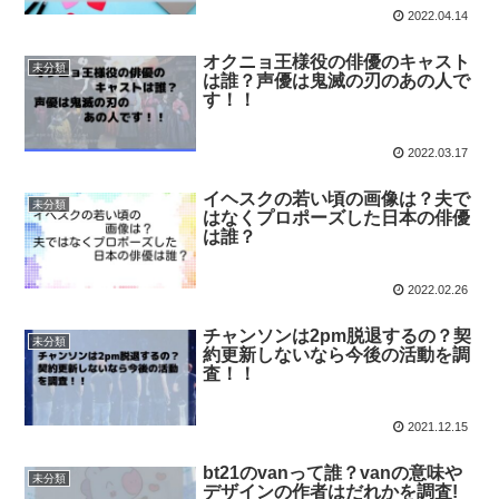
2022.04.14
オクニョ王様役の俳優のキャスト
未分類
は誰？声優は鬼滅の刃のあの人で
す！！
2022.03.17
イヘスクの若い頃の画像は？夫で
未分類
はなくプロポーズした日本の俳優
は誰？
2022.02.26
チャンソンは2pm脱退するの？契
未分類
約更新しないなら今後の活動を調
査！！
2021.12.15
bt21のvanって誰？vanの意味や
未分類
デザインの作者はだれかを調査!