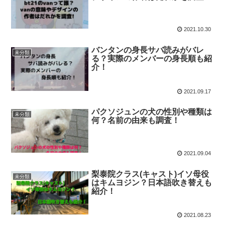
2021.10.30
バンタンの身長サバ読みがバレ
未分類
る？実際のメンバーの身長順も紹
介！
2021.09.17
パクソジュンの犬の性別や種類は
未分類
何？名前の由来も調査！
2021.09.04
梨泰院クラス(キャスト)イソ母役
未分類
はキムヨジン？日本語吹き替えも
紹介！
2021.08.23