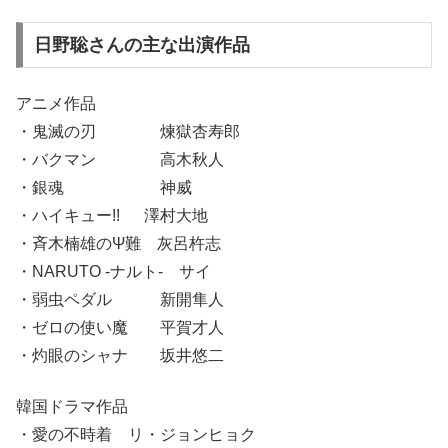
日野聡さんの主な出演作品
アニメ作品
・鬼滅の刃 煉獄杏寿郎
・バクマン 高木秋人
・銀魂 神威
・ハイキュー!! 澤村大地
・斉木楠雄のΨ難 灰呂杵志
・NARUTO -ナルト- サイ
・弱虫ペダル 新開隼人
・ゼロの使い魔 平賀才人
・灼眼のシャナ 坂井悠二
韓国ドラマ作品
・愛の不時着 リ・ジョンヒョク