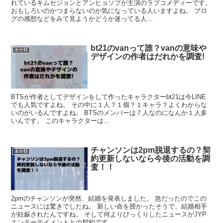
れているキムセジョンとアンヒョソプが主演のラブコメディーです。
おもしろいのかつまらないのか気になっている人いますよね。 ブロ
グの感想などをみて見ようかどうか迷ってる人...
bt21のvanって誰？vanの意味や
未分類
デザインの作者はだれかを調査!
BTSが作者としてデザインをして作ったキャラクターbt21は今LINE
でも人気ですよね。 その中に１人？１個？１キャラ？よくわからな
いのがいるんですよね。 BTSのメンバーは７人なのになんか１人多
いんです。 このキャラクターは...
チャンソンは2pm脱退するの？契
未分類
約更新しないなら今後の活動を調
査！！
2pmのチャンソンが突然、結婚を発表しました。 急だったのでこの
ニュースには驚きでしたね。 新しい命を授かったそうで、結婚相手
が妊娠されたんですね。 そして何よりびっくりしたニュースがJYP
エンターテイメントとの契約です。 ...