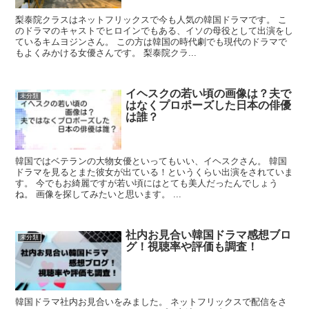
梨泰院クラスはネットフリックスで今も人気の韓国ドラマです。 こ
のドラマのキャストでヒロインでもある、イソの母役として出演をし
ているキムヨジンさん。 この方は韓国の時代劇でも現代のドラマで
もよくみかける女優さんです。 梨泰院クラ...
イヘスクの若い頃の画像は？夫で
未分類
はなくプロポーズした日本の俳優
は誰？
韓国ではベテランの大物女優といってもいい、イヘスクさん。 韓国
ドラマを見るとまた彼女が出ている！というくらい出演をされていま
す。 今でもお綺麗ですが若い頃にはとても美人だったんでしょう
ね。 画像を探してみたいと思います。 ...
社内お見合い韓国ドラマ感想ブロ
未分類
グ！視聴率や評価も調査！
韓国ドラマ社内お見合いをみました。 ネットフリックスで配信をさ