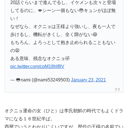
20話ぐらいまで進んでるし、イケメンも次々と登場
してるのに、💋シーン一個もない😳キュンがほぼ無
い！
なぜなら、オクニョは王様より強いし、夜も一人で
歩けるし、機転がきくし、全く隙がない😆
もちろん、よろっとして抱き止められることもない
の😫
ある意味、残念なオクニョ🤣
pic.twitter.com/cpM18hlf8V
— 🐸nami (@nami53249503)
January 23, 2021
オクニョ運命の女（ひと）は李氏朝鮮の時代でもよくドラ
マになる１６世紀半ば。
西暦でいうとわかりにくいですが、歴代の王様の名前でい