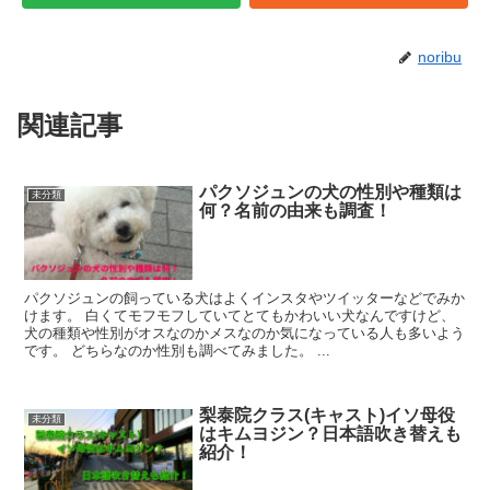
noribu
関連記事
パクソジュンの犬の性別や種類は
未分類
何？名前の由来も調査！
パクソジュンの飼っている犬はよくインスタやツイッターなどでみか
けます。 白くてモフモフしていてとてもかわいい犬なんですけど、
犬の種類や性別がオスなのかメスなのか気になっている人も多いよう
です。 どちらなのか性別も調べてみました。 ...
梨泰院クラス(キャスト)イソ母役
未分類
はキムヨジン？日本語吹き替えも
紹介！