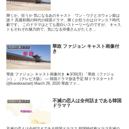
輝くか、狂うか 気になるあのキャスト ワン・ウクとヨウォン姫は
誰？ 高麗初期の時代の韓国ドラマ、輝くか狂うかはロマンス？時代
劇です。 このドラマはとても面白いストーリーなのですが、 キャス
トもそれぞれ魅力的で、気になる俳優さんがたくさ...
華政 ファジョン キャスト画像付
韓国時代劇ドラマ
き
華政 ファジョン キャスト画像付き ★3/30(月) 「華政（ファジョ
ン）」（テレビ大阪） — 韓国ドラマ放送予定:韓ドラスタート‼︎
(@kandorastart) March 29, 2020 華政ファ...
不滅の恋人は全何話まである韓国
韓国時代劇ドラマ
ドラマ？
不滅の恋人は全何話まである韓国ドラマ？ 韓国時代劇ドラマ不滅の