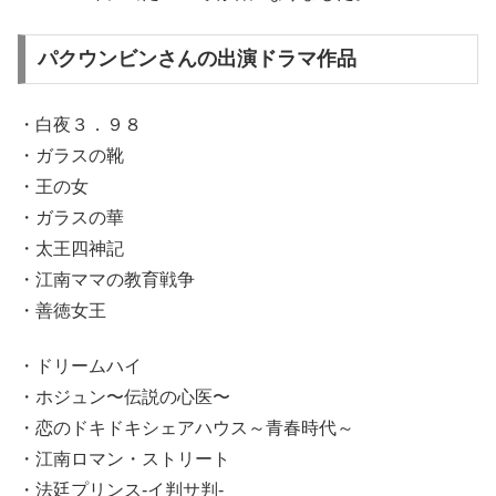
パクウンビンさんの出演ドラマ作品
・白夜３．９８
・ガラスの靴
・王の女
・ガラスの華
・太王四神記
・江南ママの教育戦争
・善徳女王
・ドリームハイ
・ホジュン〜伝説の心医〜
・恋のドキドキシェアハウス～青春時代～
・江南ロマン・ストリート
・法廷プリンス-イ判サ判-