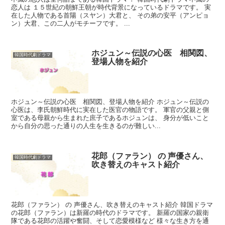
恋人は １５世紀の朝鮮王朝が時代背景になっているドラマです。 実
在した人物である首陽（スヤン）大君と、 その弟の安平（アンピョ
ン）大君、この二人がモチーフです。 ...
ホジュン～伝説の心医 相関図、
韓国時代劇ドラマ
登場人物を紹介
ホジュン～伝説の心医 相関図、登場人物を紹介 ホジュン～伝説の
心医は、李氏朝鮮時代に実在した医官の物語です。 軍官の父親と側
室である母親から生まれた庶子であるホジュンは、 身分が低いこと
から自分の思った通りの人生を生きるのが難しい...
花郎（ファラン） の 声優さん、
韓国時代劇ドラマ
吹き替えのキャスト紹介
花郎（ファラン） の 声優さん、吹き替えのキャスト紹介 韓国ドラマ
の花郎（ファラン）は新羅の時代のドラマです。 新羅の国家の親衛
隊である花郎の活躍や奮闘、そして恋愛模様など 様々な生き方を通