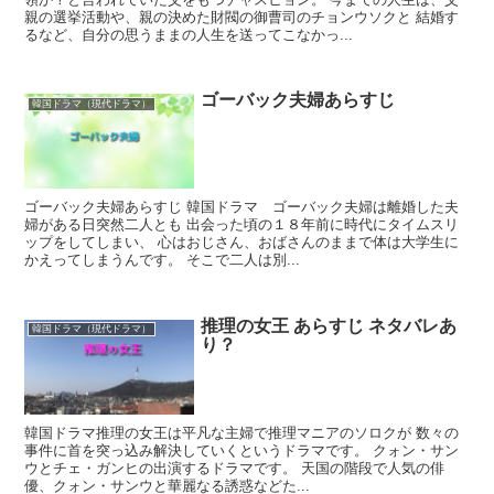
親の選挙活動や、親の決めた財閥の御曹司のチョンウソクと 結婚す
るなど、自分の思うままの人生を送ってこなかっ...
ゴーバック夫婦あらすじ
韓国ドラマ（現代ドラマ）
ゴーバック夫婦あらすじ 韓国ドラマ ゴーバック夫婦は離婚した夫
婦がある日突然二人とも 出会った頃の１８年前に時代にタイムスリ
ップをしてしまい、 心はおじさん、おばさんのままで体は大学生に
かえってしまうんです。 そこで二人は別...
推理の女王 あらすじ ネタバレあ
韓国ドラマ（現代ドラマ）
り？
韓国ドラマ推理の女王は平凡な主婦で推理マニアのソロクが 数々の
事件に首を突っ込み解決していくというドラマです。 クォン・サン
ウとチェ・ガンヒの出演するドラマです。 天国の階段で人気の俳
優、クォン・サンウと華麗なる誘惑などた...