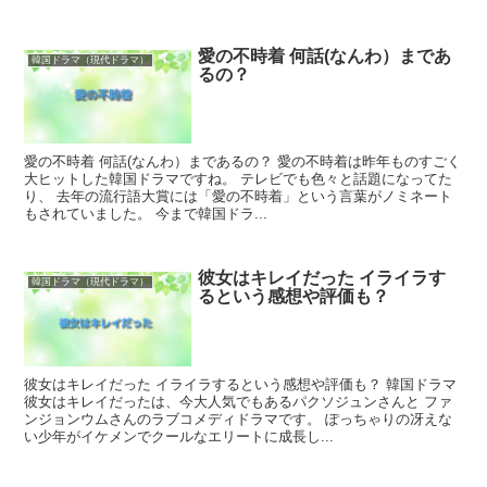
愛の不時着 何話(なんわ）まであ
韓国ドラマ（現代ドラマ）
るの？
愛の不時着 何話(なんわ）まであるの？ 愛の不時着は昨年ものすごく
大ヒットした韓国ドラマですね。 テレビでも色々と話題になってた
り、 去年の流行語大賞には「愛の不時着」という言葉がノミネート
もされていました。 今まで韓国ドラ...
彼女はキレイだった イライラす
韓国ドラマ（現代ドラマ）
るという感想や評価も？
彼女はキレイだった イライラするという感想や評価も？ 韓国ドラマ
彼女はキレイだったは、今大人気でもあるパクソジュンさんと ファ
ンジョンウムさんのラブコメディドラマです。 ぽっちゃりの冴えな
い少年がイケメンでクールなエリートに成長し...