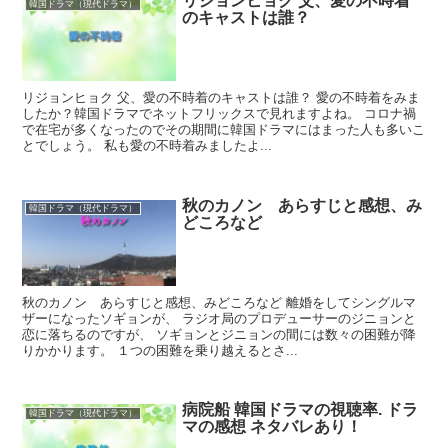
リジョンヒョク 父、愛の不時着
韓国ドラマ（現代ドラマ）
のキャストは誰？
リジョンヒョク 父、愛の不時着のキャストは誰？ 愛の不時着をみま
したか？韓国ドラマでネットフリックスで見れますよね。 コロナ禍
で在宅が多くなったのでその期間に韓国ドラマにはまった人も多いこ
とでしょう。 私も愛の不時着みましたよ...
秋のカノン あらすじと感想、み
韓国ドラマ（現代ドラマ）
どころなど
秋のカノン あらすじと感想、みどころなど 離婚をしてシングルマ
ザーになったソギョンが、 ラジオ局のプロデューサーのジニョンと
恋に落ちるのですが、 ソギョンとジニョンの間には数々の困難が降
りかかります。 １つの困難を乗り越えるとさ...
病院船 韓国ドラマの視聴率. ドラ
韓国ドラマ（現代ドラマ）
マの感想 ネタバレあり！