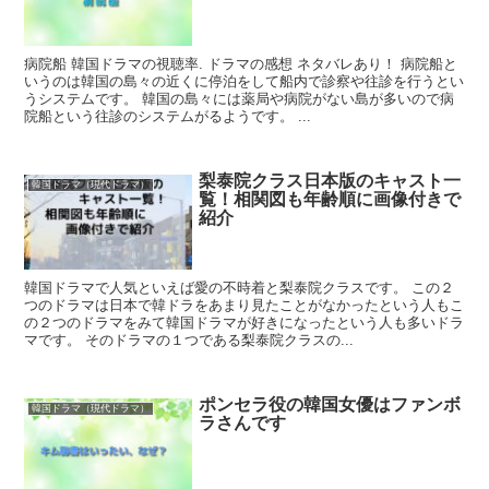
病院船 韓国ドラマの視聴率. ドラマの感想 ネタバレあり！ 病院船と
いうのは韓国の島々の近くに停泊をして船内で診察や往診を行うとい
うシステムです。 韓国の島々には薬局や病院がない島が多いので病
院船という往診のシステムがるようです。 ...
梨泰院クラス日本版のキャスト一
韓国ドラマ（現代ドラマ）
覧！相関図も年齢順に画像付きで
紹介
韓国ドラマで人気といえば愛の不時着と梨泰院クラスです。 この２
つのドラマは日本で韓ドラをあまり見たことがなかったという人もこ
の２つのドラマをみて韓国ドラマが好きになったという人も多いドラ
マです。 そのドラマの１つである梨泰院クラスの...
ポンセラ役の韓国女優はファンボ
韓国ドラマ（現代ドラマ）
ラさんです