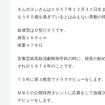
キムボヨンさんは１９５７年１２月３１日生
もう６０歳を過ぎているとはみえない美貌の
血液型はＯ型だそうです。
身長１６０ｃｍ
体重４７キロ
安養芸術高校演劇映画学科の時に、校長の勧
それが１９７４年のことです。
７５年に第３教室でドラマデビューをします
ＭＢＣの公開採用タレントに応募をして抜擢
デビューをします。