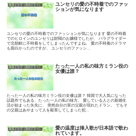
ユンセリの愛の不時着でのファッ
韓国ドラマ（現代ドラマ）
ションが気になります
ユンセリの愛の不時着でのファッションが気になります 愛の不時着
でのヒロインのユンセリは財閥のお嬢様でしたが、 パラグライダー
で北朝鮮に不時着をしてしまったんですよね。 愛の不時着のドラマ
も面白かったのですが、 ユンセリのファッシ...
たった一人の私の味方ミラン役の
韓国ドラマ（現代ドラマ）
女優は誰？
たった一人の私の味方ミラン役の女優は誰？ 韓国で大人気になった
話題作でもある、たった一人の私の味方。 愛している人との新婚生
活が始まった矢先に、 突然自分の実の父親が現れたドラン。 でもそ
の父親はあやまって人を殺害してしまった犯...
愛の温度は挿入歌が日本語で歌わ
韓国ドラマ（現代ドラマ）
れています。