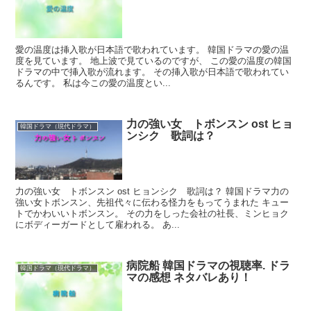
愛の温度は挿入歌が日本語で歌われています。 韓国ドラマの愛の温
度を見ています。 地上波で見ているのですが、 この愛の温度の韓国
ドラマの中で挿入歌が流れます。 その挿入歌が日本語で歌われてい
るんです。 私は今この愛の温度とい...
力の強い女 トボンスン ost ヒョ
韓国ドラマ（現代ドラマ）
ンシク 歌詞は？
力の強い女 トボンスン ost ヒョンシク 歌詞は？ 韓国ドラマ力の
強い女トボンスン、先祖代々に伝わる怪力をもってうまれた キュー
トでかわいいトボンスン。 その力をしった会社の社長、ミンヒョク
にボディーガードとして雇われる。 あ...
病院船 韓国ドラマの視聴率. ドラ
韓国ドラマ（現代ドラマ）
マの感想 ネタバレあり！