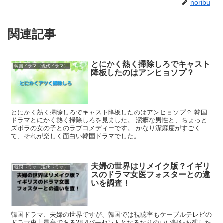
noribu
関連記事
とにかく熱く掃除しろでキャスト
韓国ドラマ（現代ドラマ）
降板したのはアンヒョソプ？
とにかく熱く掃除しろでキャスト降板したのはアンヒョソプ？ 韓国
ドラマとにかく熱く掃除しろを見ました。 潔癖な男性と、ちょっと
ズボラの女の子とのラブコメディーです。 かなり潔癖度がすごく
て、それが楽しく面白い韓国ドラマでした。 ...
夫婦の世界はリメイク版？イギリ
韓国ドラマ（現代ドラマ）
スのドラマ女医フォスターとの違
いを調査！
韓国ドラマ、夫婦の世界ですが、韓国では視聴率もケーブルテレビの
ドラマ史上最高である28.4パーセントとなるなりのいい記録を残した