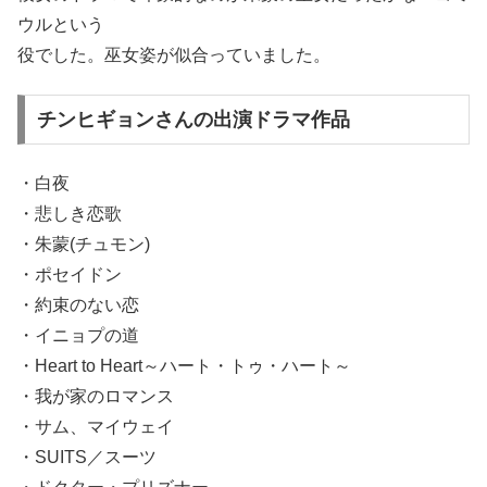
ウルという
役でした。巫女姿が似合っていました。
チンヒギョンさんの出演ドラマ作品
・白夜
・悲しき恋歌
・朱蒙(チュモン)
・ポセイドン
・約束のない恋
・イニョプの道
・Heart to Heart～ハート・トゥ・ハート～
・我が家のロマンス
・サム、マイウェイ
・SUITS／スーツ