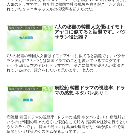
人気のドラマです。 数年前に韓国で社会現象を巻き起こしたと言わ
れていたＳＫＹキャッスルの視聴率も超えたのだ...
7人の秘書の韓国人女優はイモト
韓国ドラマ（現代ドラマ）
アヤコに似てると話題です。パク
サラン役は誰？
7人の秘書の韓国人女優はイモトアヤコに似てると話題です。パクサ
ラン役は誰？ いつもは韓国ドラマのことを書いているブログです
が、今日は日本のテレビドラマです。 そこに韓国女優さんが出演さ
れているので、紹介をしたいと思います。 七人の...
病院船 韓国ドラマの視聴率. ドラ
韓国ドラマ（現代ドラマ）
マの感想 ネタバレあり！
病院船 韓国ドラマの視聴率. ドラマの感想 ネタバレあり！ 病院船と
いうのは韓国の島々の近くに停泊をして船内で診察や往診を行うとい
うシステムです。 韓国の島々には薬局や病院がない島が多いので病
院船という往診のシステムがるようです。 ...