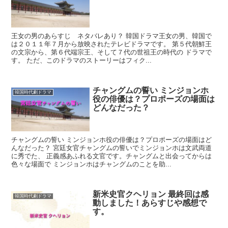
王女の男のあらすじ ネタバレあり？ 韓国ドラマ王女の男、韓国で
は２０１１年７月から放映されたテレビドラマです。 第５代朝鮮王
の文宗から、第６代端宗王、そして７代の世祖王の時代の ドラマで
す。 ただ、このドラマのストーリーはフィク...
チャングムの誓い ミンジョンホ
韓国時代劇ドラマ
役の俳優は？プロポーズの場面は
どんなだった？
チャングムの誓い ミンジョンホ役の俳優は？プロポーズの場面はど
んなだった？ 宮廷女官チャングムの誓いでミンジョンホは文武両道
に秀でた、 正義感あふれる文官です。チャングムと出会ってからは
色々な場面で ミンジョンホはチャングムのことを助...
新米史官クヘリョン 最終回は感
韓国時代劇ドラマ
動しました！あらすじや感想で
す。