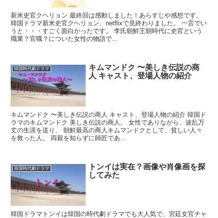
新米史官クヘリョン 最終回は感動しました！あらすじや感想です。
韓国ドラマ新米史官クヘリョン、netflixで見終わりました。 一言でい
うと・・・すごく面白かったです。 李氏朝鮮王朝時代に史官という
職業？官職？についた女性の物語で...
キムマンドク 〜美しき伝説の商
韓国時代劇ドラマ
人 キャスト、登場人物の紹介
キムマンドク 〜美しき伝説の商人 キャスト、登場人物の紹介 韓国ド
ラマのキムマンドク 美しき伝説の商人。 女性でありながら、波乱万
丈の生涯を送り、 朝鮮最高の商人キムマンドクとして、貧しい人々
を救った人。 両親を知らずに師匠であ...
トンイは実在？画像や肖像画を探
韓国時代劇ドラマ
してみた
韓国ドラマトンイは韓国の時代劇ドラマでも大人気で、宮廷女官チャ