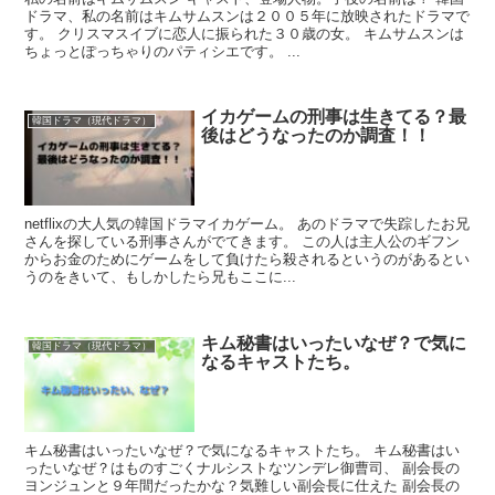
ドラマ、私の名前はキムサムスンは２００５年に放映されたドラマで
す。 クリスマスイブに恋人に振られた３０歳の女。 キムサムスンは
ちょっとぽっちゃりのパティシエです。 ...
イカゲームの刑事は生きてる？最
韓国ドラマ（現代ドラマ）
後はどうなったのか調査！！
netflixの大人気の韓国ドラマイカゲーム。 あのドラマで失踪したお兄
さんを探している刑事さんがでてきます。 この人は主人公のギフン
からお金のためにゲームをして負けたら殺されるというのがあるとい
うのをきいて、もしかしたら兄もここに...
キム秘書はいったいなぜ？で気に
韓国ドラマ（現代ドラマ）
なるキャストたち。
キム秘書はいったいなぜ？で気になるキャストたち。 キム秘書はい
ったいなぜ？はものすごくナルシストなツンデレ御曹司、 副会長の
ヨンジュンと９年間だったかな？気難しい副会長に仕えた 副会長の