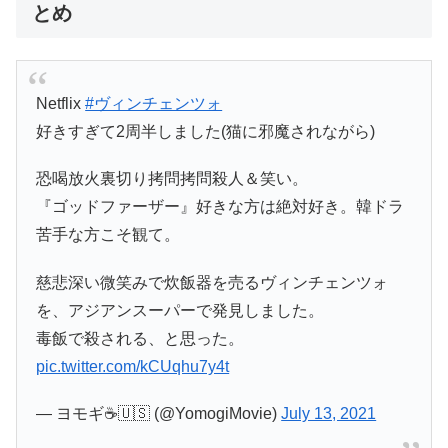
とめ
Netflix
#ヴィンチェンツォ
好きすぎて2周半しました(猫に邪魔されながら)
恐喝放火裏切り拷問拷問殺人＆笑い。
『ゴッドファーザー』好きな方は絶対好き。韓ドラ
苦手な方こそ観て。
慈悲深い微笑みで炊飯器を売るヴィンチェンツォ
を、アジアンスーパーで発見しました。
毒飯で殺される、と思った。
pic.twitter.com/kCUqhu7y4t
— ヨモギ☕️🇺🇸 (@YomogiMovie)
July 13, 2021