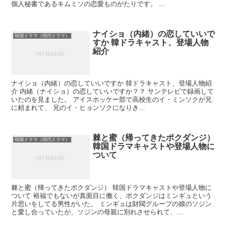
個人秘書であるキムミソの恋愛ものがたりです。 ...
ナイショ（内緒）の恋していいで
韓国ドラマ（現代ドラマ）
すか 韓ドラキャスト、登場人物
紹介
ナイショ（内緒）の恋していいですか 韓ドラキャスト、登場人物紹
介 内緒（ナイショ）の恋していいですか？？ サンテレビで録画して
いたのを見ました。 アイスホッケー部で高校生のイ・ミンソクが兄
に頼まれて、 兄のイ・ヒョンソクになりき...
棘と蜜（帰ってきたポクダンジ）
韓国ドラマ（現代ドラマ）
韓国ドラマキャストや登場人物に
ついて
棘と蜜（帰ってきたポクダンジ） 韓国ドラマキャストや登場人物に
ついて 裕福でもないが真面目に働く、ポクダンジはミンギュという
片思いをしてる男性がいた。 ミンギュは財閥グループの娘のソジン
と愛し合っていたが、ソジンの母親に別れさせられて、...