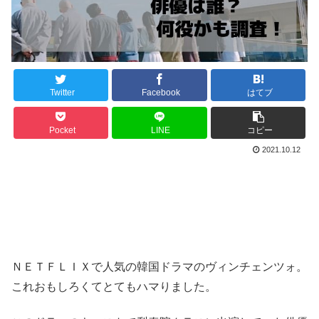
Twitter
Facebook
はてブ
Pocket
LINE
コピー
2021.10.12
ＮＥＴＦＬＩＸで人気の韓国ドラマのヴィンチェンツォ。
これおもしろくてとてもハマりました。