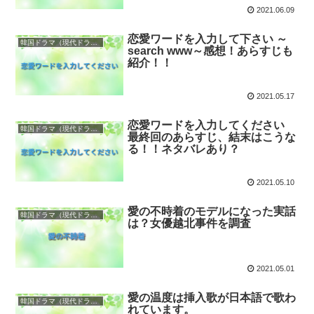
2021.06.09
恋愛ワードを入力して下さい ～
韓国ドラマ（現代ドラマ）
search www～感想！あらすじも
紹介！！
2021.05.17
恋愛ワードを入力してください
韓国ドラマ（現代ドラマ）
最終回のあらすじ、結末はこうな
る！！ネタバレあり？
2021.05.10
愛の不時着のモデルになった実話
韓国ドラマ（現代ドラマ）
は？女優越北事件を調査
2021.05.01
愛の温度は挿入歌が日本語で歌わ
韓国ドラマ（現代ドラマ）
れています。