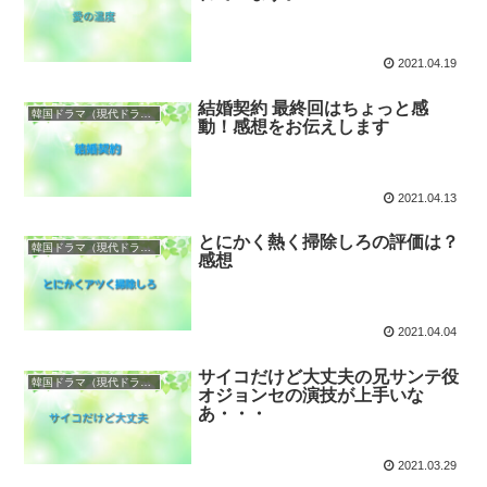
2021.04.19
結婚契約 最終回はちょっと感
韓国ドラマ（現代ドラマ）
動！感想をお伝えします
2021.04.13
とにかく熱く掃除しろの評価は？
韓国ドラマ（現代ドラマ）
感想
2021.04.04
サイコだけど大丈夫の兄サンテ役
韓国ドラマ（現代ドラマ）
オジョンセの演技が上手いな
あ・・・
2021.03.29